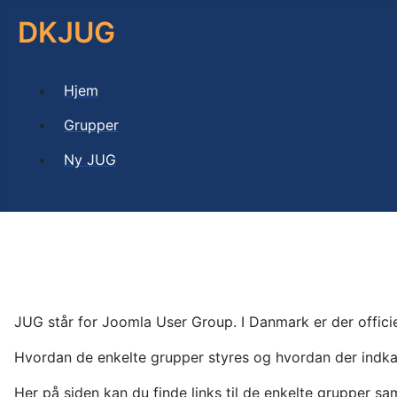
DKJUG
Hjem
Grupper
Ny JUG
JUG står for Joomla User Group. I Danmark er der officie
Hvordan de enkelte grupper styres og hvordan der indkald
Her på siden kan du finde links til de enkelte grupper sa